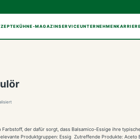
EZEPTE
KÜHNE-MAGAZIN
SERVICE
UNTERNEHMEN
KARRIER
ulör
lisiert
n Farbstoff, der dafür sorgt, dass Balsamico-Essige ihre typisc
elevante Produktgruppen: Essig Zutreffende Produkte: Aceto 