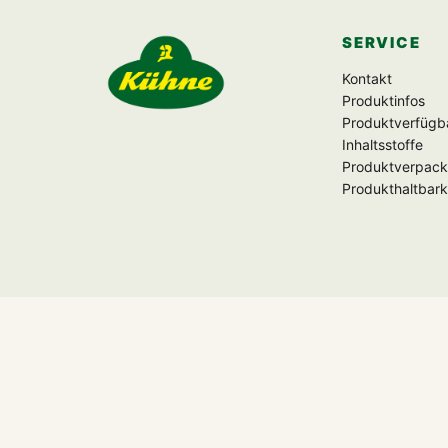
SERVICE
Zur Startseite
Kontakt
Produktinfos
Produktverfügba
Inhaltsstoffe
Produktverpac
Produkthaltbark
FOLGE UNS
f
▶
P
X
◎
♪
#kühne