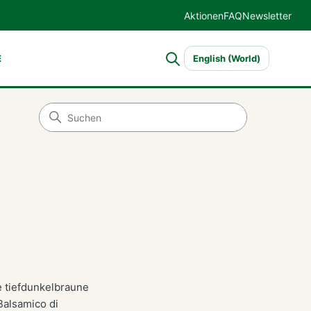
Aktionen
FAQ
Newsletter
E
English (World)
he tiefdunkelbraune
Balsamico di